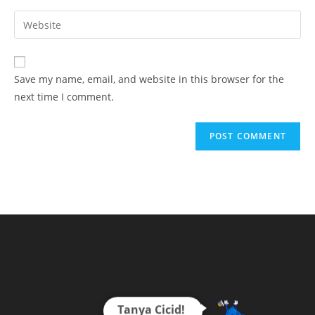
username
email
Enter
to
address
your
comment
to
website
comment
URL
Save my name, email, and website in this browser for the
(optional)
next time I comment.
Tanya Cicid!