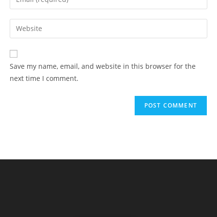
or
your
username
email
Enter
to
address
your
comment
to
website
comment
URL
Save my name, email, and website in this browser for the
(optional)
next time I comment.