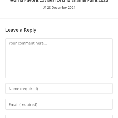
Warna Favorit Cat Besi Orchid Enamel Paint 2026
28 December 2024
Leave a Reply
Comment
Enter
your
name
Enter
or
your
username
email
Enter