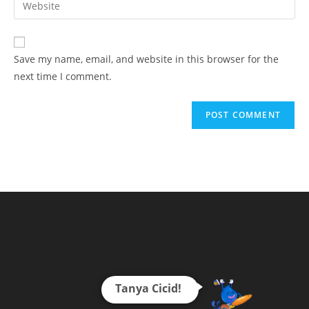
to
address
your
comment
to
website
comment
URL
Save my name, email, and website in this browser for the
(optional)
next time I comment.
Tanya Cicid!