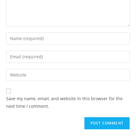
Enter
your
name
Enter
or
your
username
email
Enter
to
address
your
comment
to
website
comment
URL
Save my name, email, and website in this browser for the
(optional)
next time I comment.