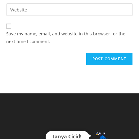
username
email
Enter
to
address
your
comment
to
website
comment
URL
Save my name, email, and website in this browser for the
(optional)
next time I comment.
Tanya Cicid!