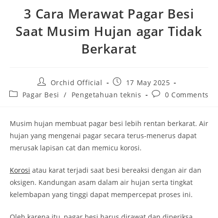
3 Cara Merawat Pagar Besi
Saat Musim Hujan agar Tidak
Berkarat
Post
Post
Orchid Official
17 May 2025
author:
published:
Post
Post
Pagar Besi
/
Pengetahuan teknis
0 Comments
category:
comments:
Musim hujan membuat pagar besi lebih rentan berkarat. Air
hujan yang mengenai pagar secara terus-menerus dapat
merusak lapisan cat dan memicu korosi.
Korosi
atau karat terjadi saat besi bereaksi dengan air dan
oksigen. Kandungan asam dalam air hujan serta tingkat
kelembapan yang tinggi dapat mempercepat proses ini.
Oleh karena itu, pagar besi harus dirawat dan diperiksa