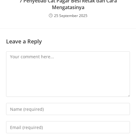
7 Penyebab Cat Pagar Besi Retak dan Cara
Mengatasinya
25 September 2025
Leave a Reply
Comment
Enter
your
name
Enter
or
your