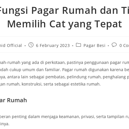
Fungsi Pagar Rumah dan T
Memilih Cat yang Tepat
Post
Post
Post
id Official
6 February 2023
Pagar Besi
0 C
published:
category:
commen
umah-rumah yang ada di perkotaan, pastinya penggunaan pagar r
udah cukup umum dan familiar. Pagar rumah digunakan karena be
nya, antara lain sebagai pembatas, pelindung rumah, penghalang
an rumah, konstruksi, serta sebagai estetika rumah.
gar Rumah
peran penting dalam menjaga keamanan, privasi, serta tampilan r
inya.