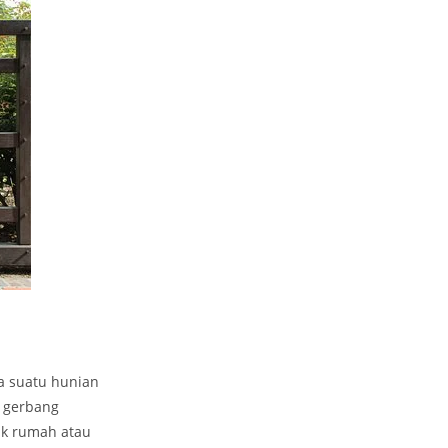
a suatu hunian
 gerbang
ik rumah atau