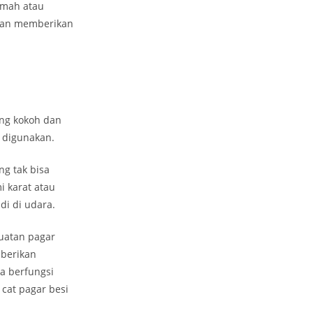
umah atau
akan memberikan
ang kokoh dan
k digunakan.
ng tak bisa
i karat atau
di di udara.
uatan pagar
mberikan
a berfungsi
cat pagar besi