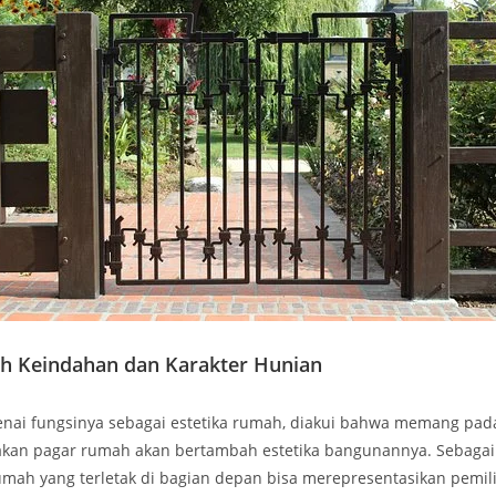
h Keindahan dan Karakter Hunian
enai fungsinya sebagai estetika rumah, diakui bahwa memang pad
an pagar rumah akan bertambah estetika bangunannya. Sebagai
umah yang terletak di bagian depan bisa merepresentasikan pemil