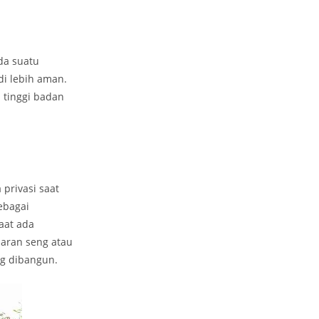
da suatu
i lebih aman.
i tinggi badan
privasi saat
ebagai
aat ada
aran seng atau
ng dibangun.