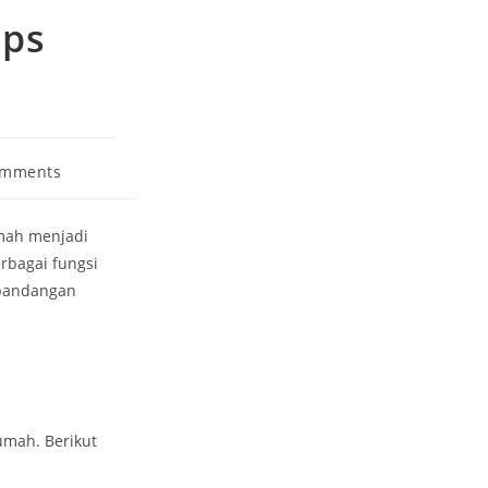
ips
omments
ts:
umah menjadi
rbagai fungsi
 pandangan
umah. Berikut