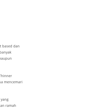
nt based dan
 banyak
 maupun
Thinner
isa mencemari
t yang
dan ramah