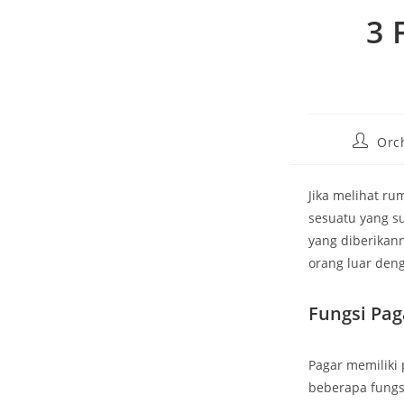
3 
Post
Orch
author:
Jika melihat r
sesuatu yang s
yang diberikan
orang luar deng
Fungsi Pa
Pagar memiliki 
beberapa fungs