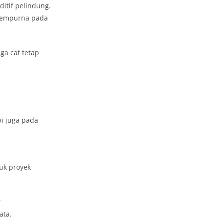
ditif pelindung.
 sempurna pada
ga cat tetap
pi juga pada
uk proyek
r
ata.