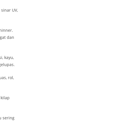
sinar UV,
hinner.
gat dan
, kayu,
gelupas.
s, rol,
kilap
u sering