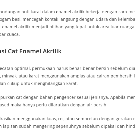
andungan anti karat dalam enamel akrilik bekerja dengan cara me
ogam besi, mencegah kontak langsung dengan udara dan kelembap
enamel akrilik menjadi pilihan yang tepat untuk area luar ruang
par cuaca.
asi Cat Enamel Akrilik
gecatan optimal, permukaan harus benar-benar bersih sebelum dia
, minyak, atau karat menggunakan amplas atau cairan pembersih
dah cukup untuk menghilangkan karat.
mpurkan cat dengan bahan pengencer sesuai jenisnya. Apabila mema
ased maka hanya perlu dilarutkan dengan air bersih.
likasikan menggunakan kuas, rol, atau semprotan dengan gerakan 
an lapisan sudah mengering sepenuhnya sebelum dipakai dan hi