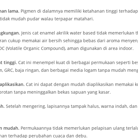
han lama.
Pigmen di dalamnya memiliki ketahanan tinggi terhadap 
tidak mudah pudar walau terpapar matahari.
ngkungan.
Jenis cat enamel akrilik water based tidak memerlukan t
ran cukup memakai air bersih sehingga bebas dari aroma menyen
C (Volatile Organic Compound), aman digunakan di area indoor.
t tinggi.
Cat ini menempel kuat di berbagai permukaan seperti besi
m, GRC, baja ringan, dan berbagai media logam tanpa mudah men
plikasikan.
Cat ini dapat dengan mudah diaplikasikan memakai kua
protan tanpa meninggalkan bekas sapuan yang kasar.
ah.
Setelah mengering, lapisannya tampak halus, warna indah, dan 
n mudah.
Permukaannya tidak memerlukan pelapisan ulang terlal
ahan terhadap perubahan cuaca dan debu.