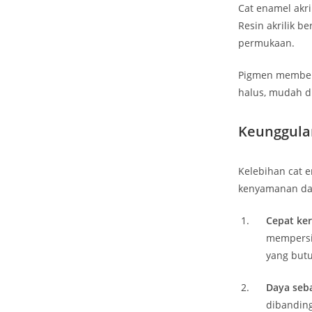
Cat enamel akri
Resin akrilik 
permukaan.
Pigmen memberi 
halus, mudah di
Keunggulan
Kelebihan cat e
kenyamanan dan
Cepat ker
mempersin
yang butu
Daya seba
dibandin