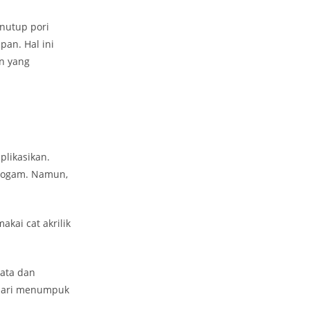
nutup pori
an. Hal ini
an yang
plikasikan.
 logam. Namun,
kai cat akrilik
rata dan
ndari menumpuk