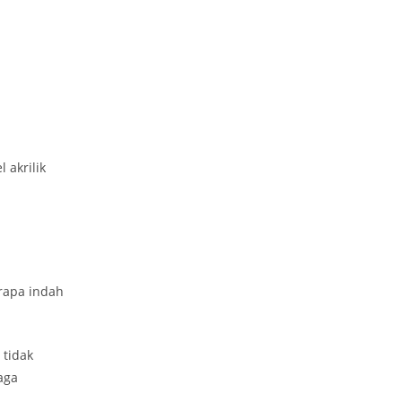
 akrilik
rapa indah
 tidak
aga