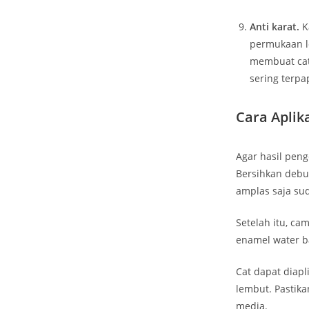
Anti karat.
K
permukaan l
membuat cat 
sering terpa
Cara Aplik
Agar hasil pen
Bersihkan debu
amplas saja su
Setelah itu, ca
enamel water b
Cat dapat diap
lembut. Pastik
media.