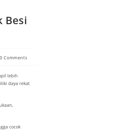
 Besi
t
0 Comments
ments:
pil lebih
liki daya rekat
ukaan,
ngga cocok