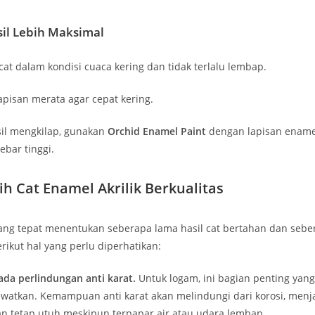
sil Lebih Maksimal
at dalam kondisi cuaca kering dan tidak terlalu lembap.
apisan merata agar cepat kering.
il mengkilap, gunakan
Orchid Enamel Paint
dengan lapisan enamel
ebar tinggi.
ih Cat Enamel Akrilik Berkualitas
yang tepat menentukan seberapa lama hasil cat bertahan dan sebe
rikut hal yang perlu diperhatikan:
ada perlindungan anti karat.
Untuk logam, ini bagian penting yang
ewatkan. Kemampuan anti karat akan melindungi dari korosi, menj
 tetap utuh meskipun terpapar air atau udara lembap.