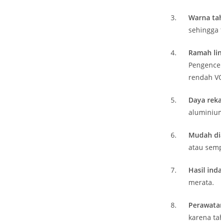
Warna ta
sehingga 
Ramah li
Pengence
rendah VO
Daya reka
aluminiu
Mudah dia
atau sem
Hasil ind
merata.
Perawata
karena t