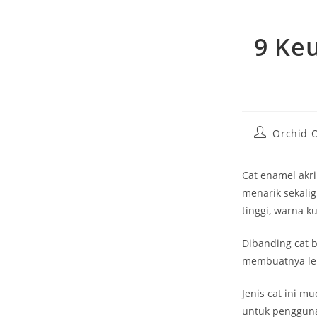
9 Ke
Post
Orchid O
author:
Cat enamel akri
menarik sekalig
tinggi, warna k
Dibanding cat 
membuatnya leb
Jenis cat ini m
untuk pengguna