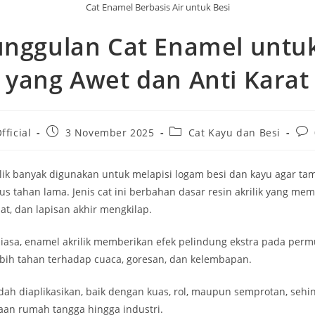
Cat Enamel Berbasis Air untuk Besi
unggulan Cat Enamel untuk
yang Awet dan Anti Karat
Post
Post
Pos
fficial
3 November 2025
Cat Kayu dan Besi
published:
category:
com
lik banyak digunakan untuk melapisi logam besi dan kayu agar tam
us tahan lama. Jenis cat ini berbahan dasar resin akrilik yang memi
uat, dan lapisan akhir mengkilap.
biasa, enamel akrilik memberikan efek pelindung ekstra pada perm
ih tahan terhadap cuaca, goresan, dan kelembapan.
udah diaplikasikan, baik dengan kuas, rol, maupun semprotan, sehi
an rumah tangga hingga industri.