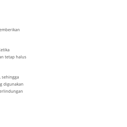
memberikan
etika
an tetap halus
, sehingga
ng digunakan
perlindungan