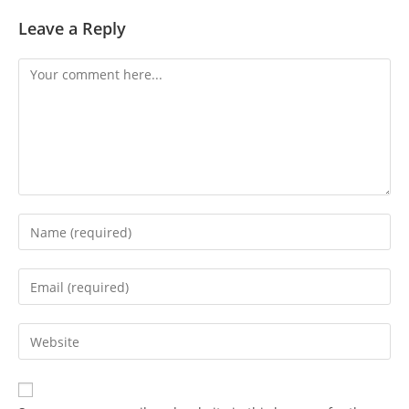
Leave a Reply
Comment
Enter
your
name
Enter
or
your
username
email
Enter
to
address
your
comment
to
website
comment
URL