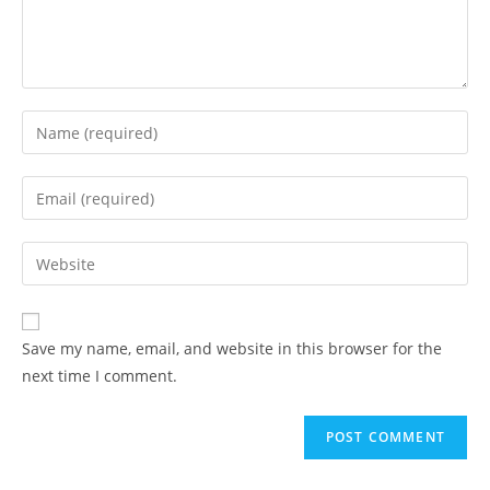
Enter
your
name
Enter
or
your
username
email
Enter
to
address
your
comment
to
website
comment
URL
Save my name, email, and website in this browser for the
(optional)
next time I comment.