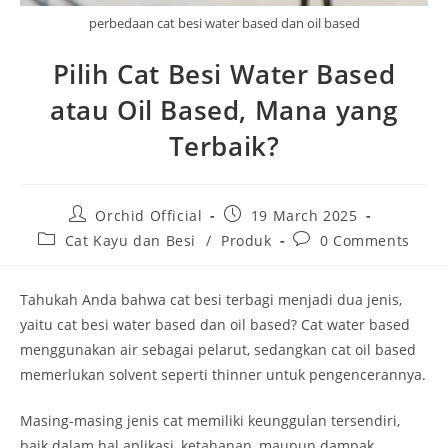
perbedaan cat besi water based dan oil based
Pilih Cat Besi Water Based
atau Oil Based, Mana yang
Terbaik?
Post
Post
Orchid Official
19 March 2025
author:
published:
Post
Post
Cat Kayu dan Besi
/
Produk
0 Comments
category:
comments:
Tahukah Anda bahwa cat besi terbagi menjadi dua jenis,
yaitu cat besi water based dan oil based? Cat water based
menggunakan air sebagai pelarut, sedangkan cat oil based
memerlukan solvent seperti thinner untuk pengencerannya.
Masing-masing jenis cat memiliki keunggulan tersendiri,
baik dalam hal aplikasi, ketahanan, maupun dampak