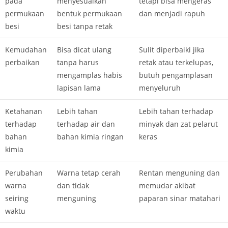
pada
menyesuaikan
tetapi bisa mengeras
permukaan
bentuk permukaan
dan menjadi rapuh
besi
besi tanpa retak
Kemudahan
Bisa dicat ulang
Sulit diperbaiki jika
perbaikan
tanpa harus
retak atau terkelupas,
mengamplas habis
butuh pengamplasan
lapisan lama
menyeluruh
Ketahanan
Lebih tahan
Lebih tahan terhadap
terhadap
terhadap air dan
minyak dan zat pelarut
bahan
bahan kimia ringan
keras
kimia
Perubahan
Warna tetap cerah
Rentan menguning dan
warna
dan tidak
memudar akibat
seiring
menguning
paparan sinar matahari
waktu