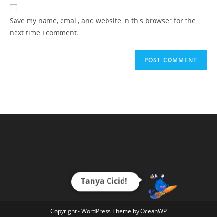
website
comment
URL
Save my name, email, and website in this browser for the
(optional)
next time I comment.
Tanya Cicid!
Copyright - WordPress Theme by OceanWP