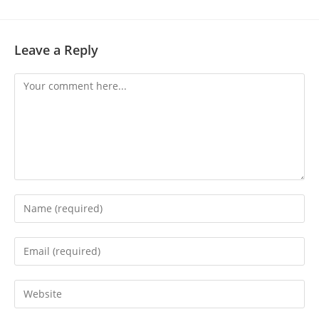
Leave a Reply
Comment
Enter
your
name
Enter
or
your
username
email
Enter
to
address
your
comment
to