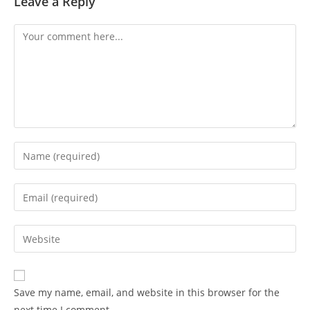
Leave a Reply
Comment
Enter
your
name
Enter
or
your
username
email
Enter
to
address
your
comment
to
website
comment
URL
Save my name, email, and website in this browser for the
(optional)
next time I comment.