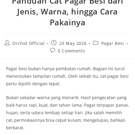
Panduan Cat Pagar Besi dari
Jenis, Warna, hingga Cara
Pakainya
Post
Post
Post
Orchid Official
23 May 2026
Pagar Besi
author:
published:
category:
Post
0 Comments
comments:
Pagar besi bukan hanya pembatas rumah. Bagian ini turut
menentukan tampilan rumah. Oleh sebab itu, cat pagar besi
perlu dipilih dengan tepat.
Bukan sekadar warna yang menarik. Hasil pengecatan yang
baik harus rapi, kuat, dan tahan lama. Pagar terpapar panas,
hujan, serta udara lembap setiap hari. Jika salah memilih
cat, permukaannya bisa cepat kusam, mengelupas, bahkan
berkarat.